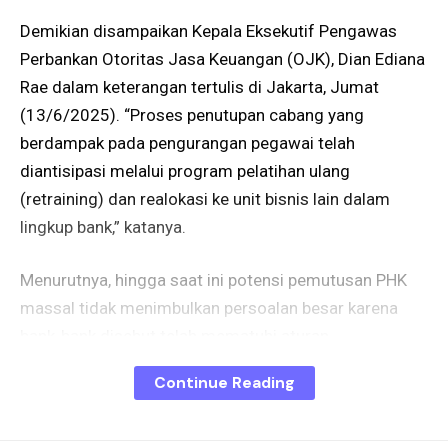
Demikian disampaikan Kepala Eksekutif Pengawas
Perbankan Otoritas Jasa Keuangan (OJK), Dian Ediana
Rae dalam keterangan tertulis di Jakarta, Jumat
(13/6/2025). “Proses penutupan cabang yang
berdampak pada pengurangan pegawai telah
diantisipasi melalui program pelatihan ulang
(retraining) dan realokasi ke unit bisnis lain dalam
lingkup bank,” katanya.
Menurutnya, hingga saat ini potensi pemutusan PHK
massal tidak menimbulkan persoalan besar karena
bank-bank disebut telah mematuhi aturan
ketenagakerjaan. Termasuk dalam hal pemberian
Continue Reading
kompensasi yang layak bagi pegawai terdampak.
Jumlah kantor cabang bank umum yang secara tren