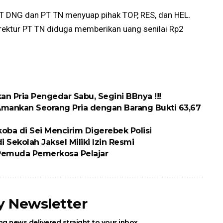
 DNG dan PT TN menyuap pihak TOP, RES, dan HEL.
irektur PT TN diduga memberikan uang senilai Rp2
n Pria Pengedar Sabu, Segini BBnya !!!
Amankan Seorang Pria dengan Barang Bukti 63,67
oba di Sei Mencirim Digerebek Polisi
 Sekolah Jaksel Miliki Izin Resmi
 Pemuda Pemerkosa Pelajar
ly Newsletter
ng news delivered straight to your inbox.