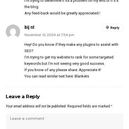
I’m trying to determine if its a problem on my end or if it’s
the blog.
Any feed-back would be greatly appreciated.
!
bij nl
Reply
November 13, 2024 at 7:54 pm
Hey! Do you know if they make any plugins to assist with
SEO?
I’m trying to get my website to rank for some targeted
keywords but I’m not seeing very good success.
If you know of any please share. Appreciate it!
You can read similar text here:
Blankets
Leave a Reply
Your email address will not be published.
Required fields are marked
*