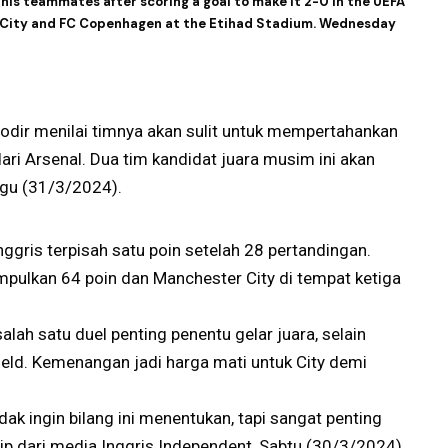
his teammates after scoring a goal to make it 2-0 in the UEFA
City and FC Copenhagen at the Etihad Stadium. Wednesday
odir menilai timnya akan sulit untuk mempertahankan
dari Arsenal. Dua tim kandidat juara musim ini akan
ggu (31/3/2024).
nggris terpisah satu poin setelah 28 pertandingan.
ulkan 64 poin dan Manchester City di tempat ketiga
alah satu duel penting penentu gelar juara, selain
nfield. Kemenangan jadi harga mati untuk City demi
dak ingin bilang ini menentukan, tapi sangat penting
tip dari media Inggris Independent, Sabtu (30/3/2024).