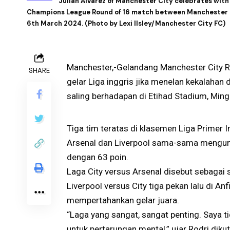
Julian Alvarez of Manchester City celebrates with 
Champions League Round of 16 match between Manchester 
6th March 2024. (Photo by Lexi Ilsley/Manchester City FC)
Manchester,-Gelandang Manchester City R
SHARE
gelar Liga inggris jika menelan kekalahan 
saling berhadapan di Etihad Stadium, Min
Tiga tim teratas di klasemen Liga Primer I
Arsenal dan Liverpool sama-sama mengump
dengan 63 poin.
Laga City versus Arsenal disebut sebagai s
Liverpool versus City tiga pekan lalu di A
mempertahankan gelar juara.
“Laga yang sangat, sangat penting. Saya ti
untuk pertarungan mental,” ujar Rodri diku