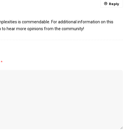
Reply
lexities is commendable. For additional information on this
n to hear more opinions from the community!
d
*