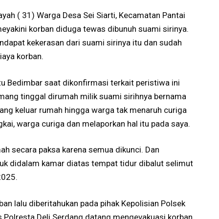
ayah ( 31) Warga Desa Sei Siarti, Kecamatan Pantai
yakini korban diduga tewas dibunuh suami sirinya.
dapat kekerasan dari suami sirinya itu dan sudah
iaya korban.
 Bedimbar saat dikonfirmasi terkait peristiwa ini
ng tinggal dirumah milik suami sirihnya bernama
rang keluar rumah hingga warga tak menaruh curiga
ai, warga curiga dan melaporkan hal itu pada saya.
h secara paksa karena semua dikunci. Dan
didalam kamar diatas tempat tidur dibalut selimut
2025.
n lalu diberitahukan pada pihak Kepolisian Polsek
s Polresta Deli Serdang datang mengevakuasi korban.