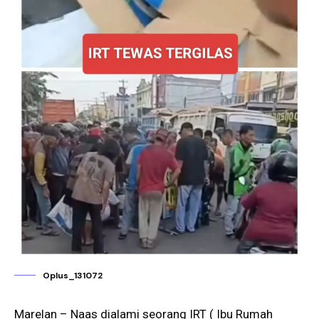
Oplus_131072
Marelan – Naas dialami seorang IRT ( Ibu Rumah