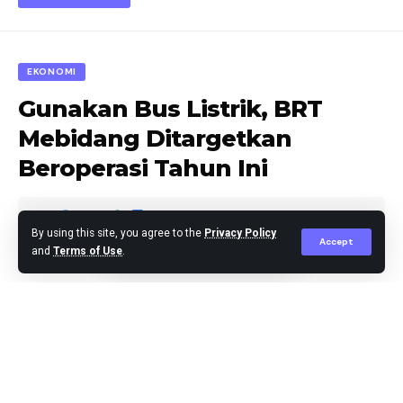
EKONOMI
Gunakan Bus Listrik, BRT
Mebidang Ditargetkan
Beroperasi Tahun Ini
By using this site, you agree to the
Privacy Policy
Accept
and
Terms of Use
.
berita
Published March 6, 2026