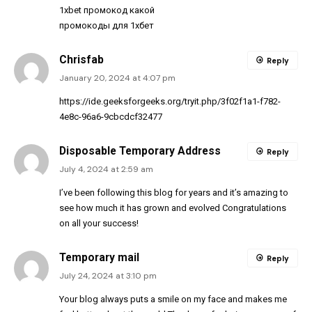
1xbet промокод какой
промокоды для 1хбет
Chrisfab
Reply
January 20, 2024 at 4:07 pm
https://ide.geeksforgeeks.org/tryit.php/3f02f1a1-f782-
4e8c-96a6-9cbcdcf32477
Disposable Temporary Address
Reply
July 4, 2024 at 2:59 am
I’ve been following this blog for years and it’s amazing to
see how much it has grown and evolved Congratulations
on all your success!
Temporary mail
Reply
July 24, 2024 at 3:10 pm
Your blog always puts a smile on my face and makes me