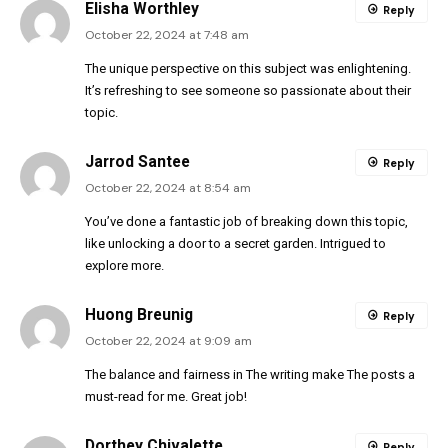
Elisha Worthley
Reply
October 22, 2024 at 7:48 am
The unique perspective on this subject was enlightening.
It’s refreshing to see someone so passionate about their
topic.
Jarrod Santee
Reply
October 22, 2024 at 8:54 am
You’ve done a fantastic job of breaking down this topic,
like unlocking a door to a secret garden. Intrigued to
explore more.
Huong Breunig
Reply
October 22, 2024 at 9:09 am
The balance and fairness in The writing make The posts a
must-read for me. Great job!
Dorthey Chivalette
Reply