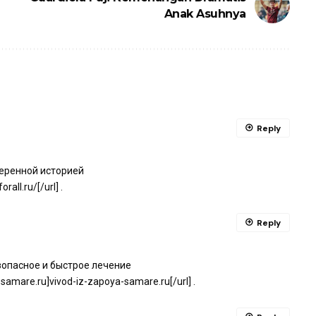
Anak Asuhnya
Reply
еренной историей
rall.ru/[/url] .
Reply
зопасное и быстрое лечение
amare.ru]vivod-iz-zapoya-samare.ru[/url] .