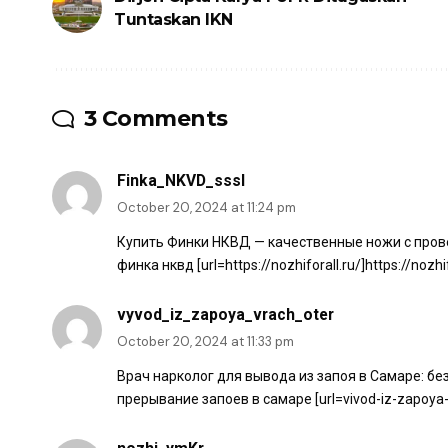
Tuntaskan IKN
3 Comments
Finka_NKVD_sssl
October 20, 2024 at 11:24 pm
Купить Финки НКВД — качественные ножи с пров
финка нквд [url=https://nozhiforall.ru/]https://nozhifo
vyvod_iz_zapoya_vrach_oter
October 20, 2024 at 11:33 pm
Врач нарколог для вывода из запоя в Самаре: бе
прерывание запоев в самаре [url=vivod-iz-zapoya-s