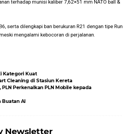
hanan terhadap munisi kaliber 7,62×51 mm NATO ball &
5/B6, serta dilengkapi ban berukuran R21 dengan tipe Run
ju meski mengalami kebocoran di perjalanan.
i Kategori Kuat
rt Cleaning di Stasiun Kereta
, PLN Perkenalkan PLN Mobile kepada
a Buatan AI
ly Newsletter