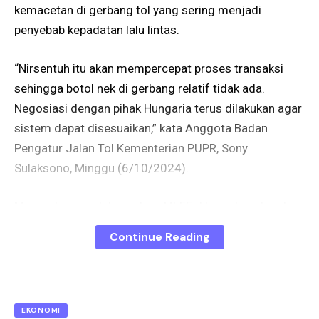
kemacetan di gerbang tol yang sering menjadi
penyebab kepadatan lalu lintas.
“Nirsentuh itu akan mempercepat proses transaksi
sehingga botol nek di gerbang relatif tidak ada.
Negosiasi dengan pihak Hungaria terus dilakukan agar
sistem dapat disesuaikan,” kata Anggota Badan
Pengatur Jalan Tol Kementerian PUPR, Sony
Sulaksono, Minggu (6/10/2024).
Menurutnya, melalui sistem MLFF diharapkan dapat
diterapkan secara bertahap di beberapa ruas tol. “Kita
Continue Reading
coba terapkan di beberapa tempat dulu, misalnya di
Bali atau di beberapa tol di Jawa Tengah dan Jawa
Timur,” katanya, menjelaskan.
EKONOMI