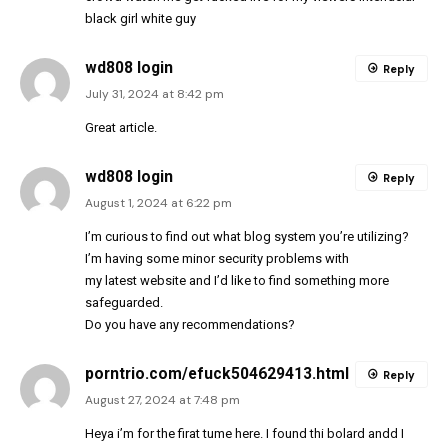
black girl white guy
wd808 login
Reply
July 31, 2024 at 8:42 pm
Great article.
wd808 login
Reply
August 1, 2024 at 6:22 pm
I’m curious to find out what blog system you’re utilizing?
I’m having some minor security problems with
my latest website and I’d like to find something more
safeguarded.
Do you have any recommendations?
porntrio.com/efuck504629413.html
Reply
August 27, 2024 at 7:48 pm
Heya i’m for the firat tume here. I found thi bolard andd I