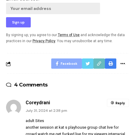
By signing up, you agree to our
Terms of Use
and acknowledge the data
practices in our
Privacy Policy
. You may unsubscribe at any time.
Facebook
4 Comments
Coreydrani
Reply
July 31, 2024 at 2:38 pm
adult Sites
another session at kat s playhouse group chat live for
crowd watch me get fucked live for my viewers interracial