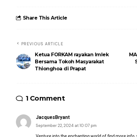
Share This Article
PREVIOUS ARTICLE
Ketua FORKAM rayakan Imlek
MA
Bersama Tokoh Masyarakat
Thionghoa di Prapat
1 Comment
JacquesBryant
September 22, 2024 at 10:07 pm
Venture into the enchanting world of
find more info
,