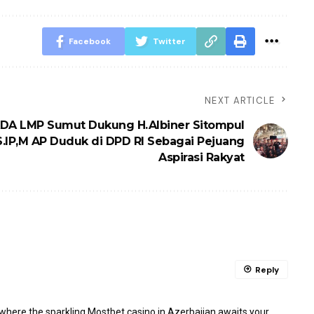
Facebook
Twitter
NEXT ARTICLE
DA LMP Sumut Dukung H.Albiner Sitompul
S.IP,M AP Duduk di DPD RI Sebagai Pejuang
Aspirasi Rakyat
Reply
 where the sparkling Mostbet casino in Azerbaijan awaits your