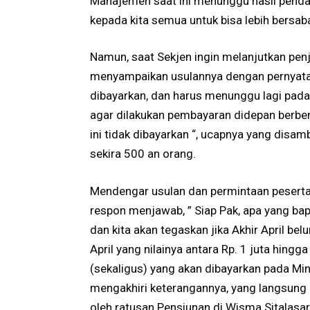
Manajemen saat ini menunggu hasil penda
kepada kita semua untuk bisa lebih bersaba
Namun, saat Sekjen ingin melanjutkan penj
menyampaikan usulannya dengan pernyataan
dibayarkan, dan harus menunggu lagi pada 
agar dilakukan pembayaran didepan berben
ini tidak dibayarkan “, ucapnya yang disam
sekira 500 an orang.
Mendengar usulan dan permintaan peserta 
respon menjawab, ” Siap Pak, apa yang bap
dan kita akan tegaskan jika Akhir April bel
April yang nilainya antara Rp. 1 juta hi
(sekaligus) yang akan dibayarkan pada Min
mengakhiri keterangannya, yang langsung 
oleh ratusan Pensiunan di Wisma Sitalasari