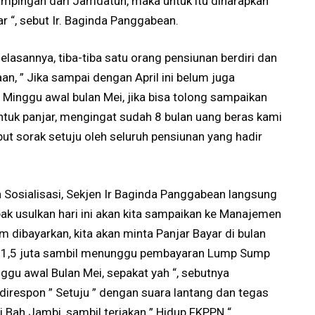
mpingan dari Jamdatun, maka untuk itu diharapkan
r “, sebut Ir. Baginda Panggabean.
elasannya, tiba-tiba satu orang pensiunan berdiri dan
, ” Jika sampai dengan April ini belum juga
Minggu awal bulan Mei, jika bisa tolong sampaikan
tuk panjar, mengingat sudah 8 bulan uang beras kami
but sorak setuju oleh seluruh pensiunan yang hadir
Sosialisasi, Sekjen Ir Baginda Panggabean langsung
ak usulkan hari ini akan kita sampaikan ke Manajemen
um dibayarkan, kita akan minta Panjar Bayar di bulan
ngga 1,5 juta sambil menunggu pembayaran Lump Sump
ggu awal Bulan Mei, sepakat yah “, sebutnya
direspon ” Setuju ” dengan suara lantang dan tegas
 Bah Jambi, sambil teriakan ” Hidup FKPPN “.