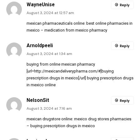
WayneUnise
Reply
August 3, 2024 at 12:57 am
mexican pharmaceuticals online:
best online pharmacies in
mexico
– medication from mexico pharmacy
Arnoldpeeli
Reply
August 3, 2024 at 1:34 am
buying from online mexican pharmacy
[url=http://mexicandeliverypharma.com/#]buying
prescription drugs in mexico[/url] buying prescription drugs
in mexico online
NelsonSit
Reply
August 3, 2024 at 7:16 am
mexican drugstore online:
mexico drug stores pharmacies
– buying prescription drugs in mexico