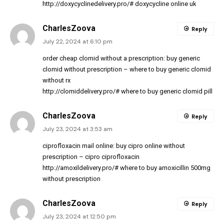
http://doxycyclinedelivery.pro/#
doxycycline online uk
CharlesZoova
Reply
July 22, 2024 at 6:10 pm
order cheap clomid without a prescription:
buy generic
clomid without prescription
– where to buy generic clomid
without rx
http://clomiddelivery.pro/#
where to buy generic clomid pill
CharlesZoova
Reply
July 23, 2024 at 3:53 am
ciprofloxacin mail online:
buy cipro online without
prescription
– cipro ciprofloxacin
http://amoxildelivery.pro/#
where to buy amoxicillin 500mg
without prescription
CharlesZoova
Reply
July 23, 2024 at 12:50 pm