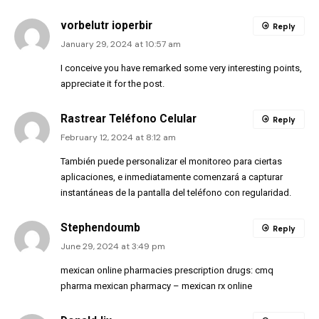
vorbelutr ioperbir
Reply
January 29, 2024 at 10:57 am
I conceive you have remarked some very interesting points,
appreciate it for the post.
Rastrear Teléfono Celular
Reply
February 12, 2024 at 8:12 am
También puede personalizar el monitoreo para ciertas
aplicaciones, e inmediatamente comenzará a capturar
instantáneas de la pantalla del teléfono con regularidad.
Stephendoumb
Reply
June 29, 2024 at 3:49 pm
mexican online pharmacies prescription drugs:
cmq
pharma mexican pharmacy
– mexican rx online