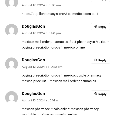
August 12, 2024 at 11:10 am
https://edpillpharmacy.store/#
ed medications cost
DouglasGon
Reply
August 12, 2024 at 1:56 pm
mexican mail order pharmacies:
Best pharmacy in Mexico
–
buying prescription drugs in mexico online
DouglasGon
Reply
August 12, 2024 at 10:22 pm
buying prescription drugs in mexico:
purple pharmacy
mexico price list
– mexican mail order pharmacies
DouglasGon
Reply
August 13, 2024 at 6:14 am
mexican pharmaceuticals online:
mexican pharmacy
–
reputable mexican pharmacies online