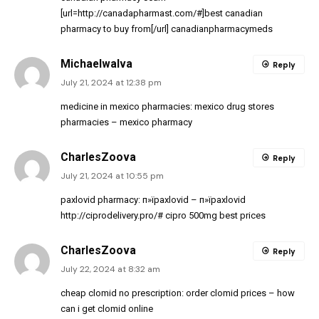
[url=http://canadapharmast.com/#]best canadian
pharmacy to buy from[/url] canadianpharmacymeds
MichaelwaIva
Reply
July 21, 2024 at 12:38 pm
medicine in mexico pharmacies:
mexico drug stores
pharmacies
– mexico pharmacy
CharlesZoova
Reply
July 21, 2024 at 10:55 pm
paxlovid pharmacy:
п»їpaxlovid
– п»їpaxlovid
http://ciprodelivery.pro/#
cipro 500mg best prices
CharlesZoova
Reply
July 22, 2024 at 8:32 am
cheap clomid no prescription:
order clomid prices
– how
can i get clomid online