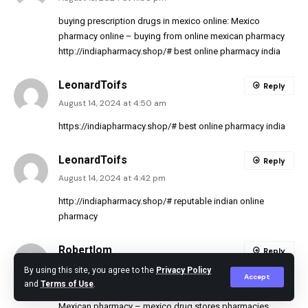
buying prescription drugs in mexico online:
Mexico
pharmacy online
– buying from online mexican pharmacy
http://indiapharmacy.shop/#
best online pharmacy india
LeonardToifs
Reply
August 14, 2024 at 4:50 am
https://indiapharmacy.shop/#
best online pharmacy india
LeonardToifs
Reply
August 14, 2024 at 4:42 pm
http://indiapharmacy.shop/#
reputable indian online
pharmacy
Robertlom
Reply
August 14, 2024 at 9:24 pm
By using this site, you agree to the
Privacy Policy
Accept
and
Terms of Use
.
mexican border pharmacies shipping to usa:
Best online
Mexican pharmacy
– mexico drug stores pharmacies