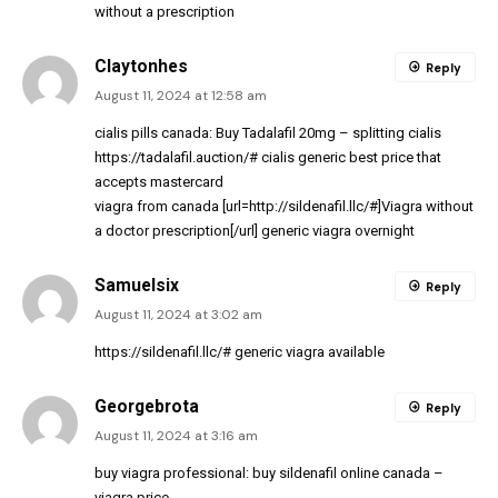
without a prescription
Claytonhes
Reply
August 11, 2024 at 12:58 am
cialis pills canada:
Buy Tadalafil 20mg
– splitting cialis
https://tadalafil.auction/#
cialis generic best price that
accepts mastercard
viagra from canada [url=http://sildenafil.llc/#]Viagra without
a doctor prescription[/url] generic viagra overnight
Samuelsix
Reply
August 11, 2024 at 3:02 am
https://sildenafil.llc/#
generic viagra available
Georgebrota
Reply
August 11, 2024 at 3:16 am
buy viagra professional:
buy sildenafil online canada
–
viagra price