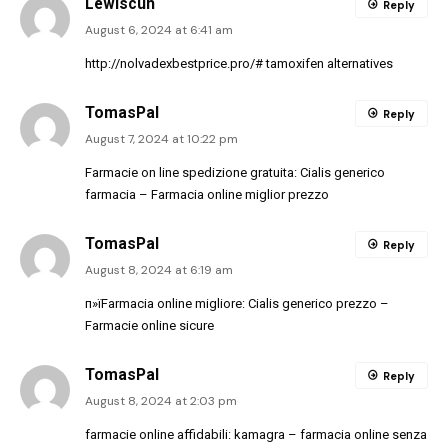
Lewiscuh
Reply
August 6, 2024 at 6:41 am
http://nolvadexbestprice.pro/#
tamoxifen alternatives
TomasPal
Reply
August 7, 2024 at 10:22 pm
Farmacie on line spedizione gratuita:
Cialis generico
farmacia
– Farmacia online miglior prezzo
TomasPal
Reply
August 8, 2024 at 6:19 am
п»їFarmacia online migliore:
Cialis generico prezzo
–
Farmacie online sicure
TomasPal
Reply
August 8, 2024 at 2:03 pm
farmacie online affidabili:
kamagra
– farmacia online senza