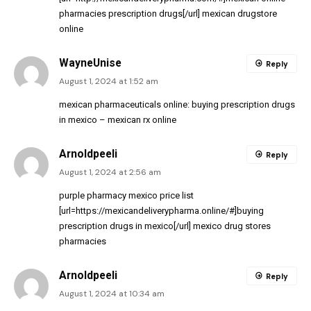
pharmacies prescription drugs[/url] mexican drugstore
online
WayneUnise
Reply
August 1, 2024 at 1:52 am
mexican pharmaceuticals online:
buying prescription drugs
in mexico
– mexican rx online
Arnoldpeeli
Reply
August 1, 2024 at 2:56 am
purple pharmacy mexico price list
[url=https://mexicandeliverypharma.online/#]buying
prescription drugs in mexico[/url] mexico drug stores
pharmacies
Arnoldpeeli
Reply
August 1, 2024 at 10:34 am