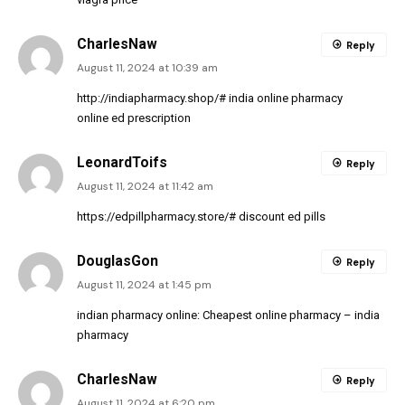
CharlesNaw
Reply
August 11, 2024 at 10:39 am
http://indiapharmacy.shop/#
india online pharmacy
online ed prescription
LeonardToifs
Reply
August 11, 2024 at 11:42 am
https://edpillpharmacy.store/#
discount ed pills
DouglasGon
Reply
August 11, 2024 at 1:45 pm
indian pharmacy online:
Cheapest online pharmacy
– india
pharmacy
CharlesNaw
Reply
August 11, 2024 at 6:20 pm