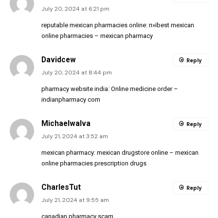
July 20, 2024 at 6:21 pm
reputable mexican pharmacies online:
п»їbest mexican
online pharmacies
– mexican pharmacy
Davidcew
Reply
July 20, 2024 at 8:44 pm
pharmacy website india:
Online medicine order
–
indianpharmacy com
MichaelwaIva
Reply
July 21, 2024 at 3:52 am
mexican pharmacy:
mexican drugstore online
– mexican
online pharmacies prescription drugs
CharlesTut
Reply
July 21, 2024 at 9:55 am
canadian pharmacy scam