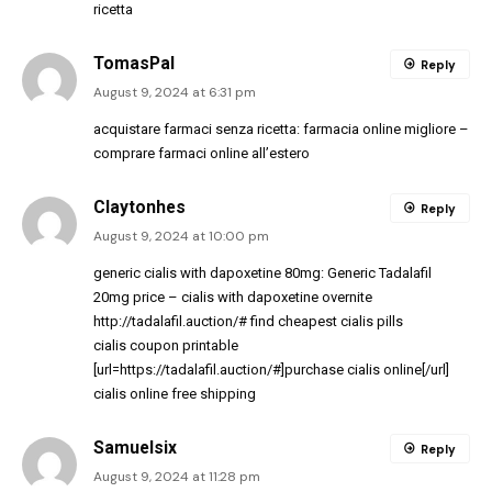
ricetta
TomasPal
Reply
August 9, 2024 at 6:31 pm
acquistare farmaci senza ricetta:
farmacia online migliore
–
comprare farmaci online all’estero
Claytonhes
Reply
August 9, 2024 at 10:00 pm
generic cialis with dapoxetine 80mg:
Generic Tadalafil
20mg price
– cialis with dapoxetine overnite
http://tadalafil.auction/#
find cheapest cialis pills
cialis coupon printable
[url=https://tadalafil.auction/#]purchase cialis online[/url]
cialis online free shipping
Samuelsix
Reply
August 9, 2024 at 11:28 pm