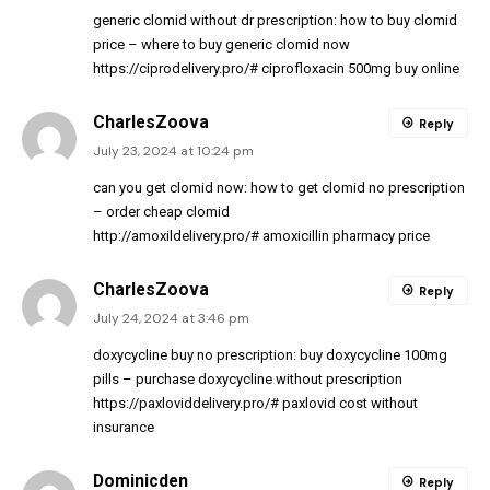
generic clomid without dr prescription:
how to buy clomid
price
– where to buy generic clomid now
https://ciprodelivery.pro/#
ciprofloxacin 500mg buy online
CharlesZoova
Reply
July 23, 2024 at 10:24 pm
can you get clomid now:
how to get clomid no prescription
– order cheap clomid
http://amoxildelivery.pro/#
amoxicillin pharmacy price
CharlesZoova
Reply
July 24, 2024 at 3:46 pm
doxycycline buy no prescription:
buy doxycycline 100mg
pills
– purchase doxycycline without prescription
https://paxloviddelivery.pro/#
paxlovid cost without
insurance
Dominicden
Reply