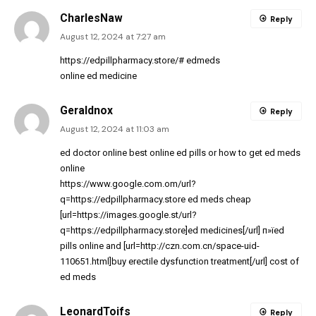
CharlesNaw
Reply
August 12, 2024 at 7:27 am
https://edpillpharmacy.store/#
edmeds
online ed medicine
Geraldnox
Reply
August 12, 2024 at 11:03 am
ed doctor online
best online ed pills
or
how to get ed meds
online
https://www.google.com.om/url?
q=https://edpillpharmacy.store
ed meds cheap
[url=https://images.google.st/url?
q=https://edpillpharmacy.store]ed medicines[/url] п»їed
pills online and [url=http://czn.com.cn/space-uid-
110651.html]buy erectile dysfunction treatment[/url] cost of
ed meds
LeonardToifs
Reply