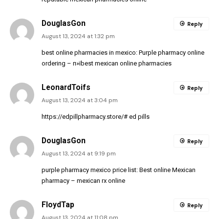
DouglasGon
Reply
August 13, 2024 at 1:32 pm
best online pharmacies in mexico:
Purple pharmacy online
ordering
– п»їbest mexican online pharmacies
LeonardToifs
Reply
August 13, 2024 at 3:04 pm
https://edpillpharmacy.store/#
ed pills
DouglasGon
Reply
August 13, 2024 at 9:19 pm
purple pharmacy mexico price list:
Best online Mexican
pharmacy
– mexican rx online
FloydTap
Reply
August 13, 2024 at 11:08 pm