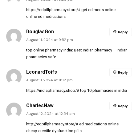
https://edpillpharmacy.store/#
get ed meds online
online ed medications
DouglasGon
Reply
August 11, 2024 at 9:52 pm
top online pharmacy india:
Best Indian pharmacy
– indian
pharmacies safe
LeonardToifs
Reply
August 11, 2024 at 11:32 pm
https://indiapharmacy.shop/#
top 10 pharmacies in india
CharlesNaw
Reply
August 12, 2024 at 12:54 am
http://edpillpharmacy.store/#
ed medications online
cheap erectile dysfunction pills