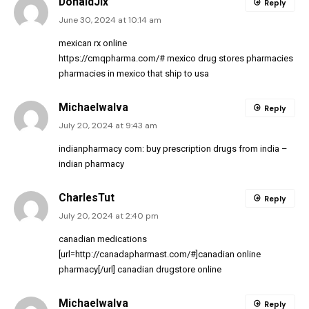
DonaldJix
Reply
June 30, 2024 at 10:14 am
mexican rx online
https://cmqpharma.com/#
mexico drug stores pharmacies
pharmacies in mexico that ship to usa
MichaelwaIva
Reply
July 20, 2024 at 9:43 am
indianpharmacy com:
buy prescription drugs from india
–
indian pharmacy
CharlesTut
Reply
July 20, 2024 at 2:40 pm
canadian medications
[url=http://canadapharmast.com/#]canadian online
pharmacy[/url] canadian drugstore online
MichaelwaIva
Reply