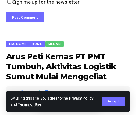
Sign me up for the newsletter!
EKONOMI
HOME
MEDAN
Arus Peti Kemas PT PMT
Tumbuh, Aktivitas Logistik
Sumut Mulai Menggeliat
By using this site, you agree to the
Privacy Policy
Accept
and
Terms of Use
.
Agus Leo
Published March 31, 2026