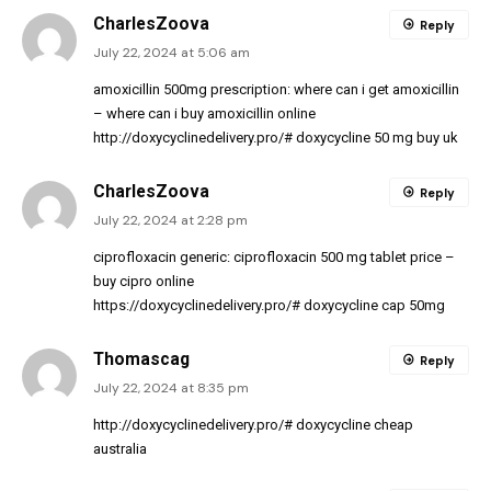
CharlesZoova
Reply
July 22, 2024 at 5:06 am
amoxicillin 500mg prescription:
where can i get amoxicillin
– where can i buy amoxicillin online
http://doxycyclinedelivery.pro/#
doxycycline 50 mg buy uk
CharlesZoova
Reply
July 22, 2024 at 2:28 pm
ciprofloxacin generic:
ciprofloxacin 500 mg tablet price
–
buy cipro online
https://doxycyclinedelivery.pro/#
doxycycline cap 50mg
Thomascag
Reply
July 22, 2024 at 8:35 pm
http://doxycyclinedelivery.pro/#
doxycycline cheap
australia