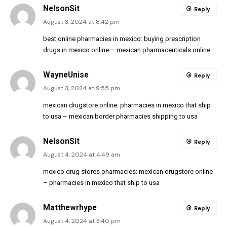
NelsonSit
Reply
August 3, 2024 at 8:42 pm
best online pharmacies in mexico:
buying prescription
drugs in mexico online
– mexican pharmaceuticals online
WayneUnise
Reply
August 3, 2024 at 9:55 pm
mexican drugstore online:
pharmacies in mexico that ship
to usa
– mexican border pharmacies shipping to usa
NelsonSit
Reply
August 4, 2024 at 4:49 am
mexico drug stores pharmacies:
mexican drugstore online
– pharmacies in mexico that ship to usa
Matthewrhype
Reply
August 4, 2024 at 3:40 pm