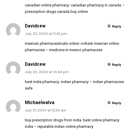
canadian online pharmacy:
canadian pharmacy in canada
–
prescription drugs canada buy online
Davidcew
Reply
July 20, 2024 at 5:42 pm
mexican pharmaceuticals online:
п»їbest mexican online
pharmacies
– medicine in mexico pharmacies
Davidcew
Reply
July 20, 2024 at 10:44 pm
best india pharmacy:
indian pharmacy
– indian pharmacies
safe
MichaelwaIva
Reply
July 21, 2024 at 12:26 am
buy prescription drugs from india:
best online pharmacy
india
– reputable indian online pharmacy