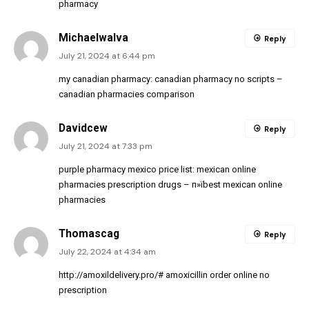
pharmacy
MichaelwaIva
Reply
July 21, 2024 at 6:44 pm
my canadian pharmacy:
canadian pharmacy no scripts
–
canadian pharmacies comparison
Davidcew
Reply
July 21, 2024 at 7:33 pm
purple pharmacy mexico price list:
mexican online
pharmacies prescription drugs
– п»їbest mexican online
pharmacies
Thomascag
Reply
July 22, 2024 at 4:34 am
http://amoxildelivery.pro/#
amoxicillin order online no
prescription