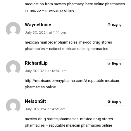
medication from mexico pharmacy:
best online pharmacies
in mexico
– mexican rx online
WayneUnise
Reply
July 30, 2024 at 11:14 pm
mexican mail order pharmacies:
mexico drug stores
pharmacies
– п»їbest mexican online pharmacies
RichardLip
Reply
July 31, 2024 at 12:50 am
http://mexicandeliverypharma.com/#
reputable mexican
pharmacies online
NelsonSit
Reply
July 31, 2024 at 4:59 am
mexico drug stores pharmacies:
mexico drug stores
pharmacies
– reputable mexican pharmacies online