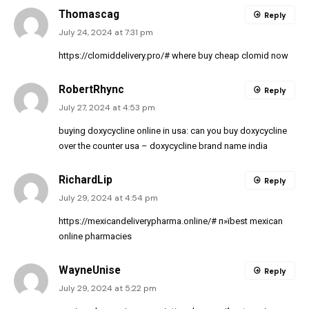
Thomascag
Reply
July 24, 2024 at 7:31 pm
https://clomiddelivery.pro/#
where buy cheap clomid now
RobertRhync
Reply
July 27, 2024 at 4:53 pm
buying doxycycline online in usa:
can you buy doxycycline
over the counter usa
– doxycycline brand name india
RichardLip
Reply
July 29, 2024 at 4:54 pm
https://mexicandeliverypharma.online/#
п»їbest mexican
online pharmacies
WayneUnise
Reply
July 29, 2024 at 5:22 pm