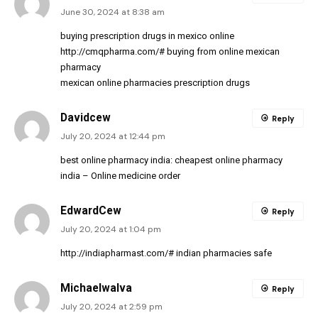
June 30, 2024 at 8:38 am
buying prescription drugs in mexico online
http://cmqpharma.com/#
buying from online mexican
pharmacy
mexican online pharmacies prescription drugs
Davidcew
Reply
July 20, 2024 at 12:44 pm
best online pharmacy india:
cheapest online pharmacy
india
– Online medicine order
EdwardCew
Reply
July 20, 2024 at 1:04 pm
http://indiapharmast.com/#
indian pharmacies safe
MichaelwaIva
Reply
July 20, 2024 at 2:59 pm