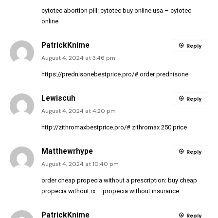
cytotec abortion pill:
cytotec buy online usa
– cytotec
online
PatrickKnime
Reply
August 4, 2024 at 3:46 pm
https://prednisonebestprice.pro/#
order prednisone
Lewiscuh
Reply
August 4, 2024 at 4:20 pm
http://zithromaxbestprice.pro/#
zithromax 250 price
Matthewrhype
Reply
August 4, 2024 at 10:40 pm
order cheap propecia without a prescription:
buy cheap
propecia without rx
– propecia without insurance
PatrickKnime
Reply