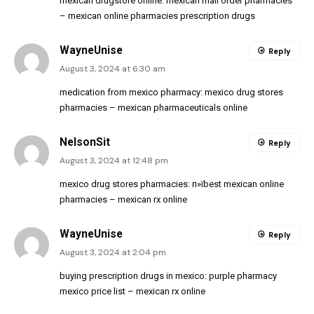
mexican drugstore online:
mexican mail order pharmacies
– mexican online pharmacies prescription drugs
WayneUnise
Reply
August 3, 2024 at 6:30 am
medication from mexico pharmacy:
mexico drug stores
pharmacies
– mexican pharmaceuticals online
NelsonSit
Reply
August 3, 2024 at 12:48 pm
mexico drug stores pharmacies:
п»їbest mexican online
pharmacies
– mexican rx online
WayneUnise
Reply
August 3, 2024 at 2:04 pm
buying prescription drugs in mexico:
purple pharmacy
mexico price list
– mexican rx online