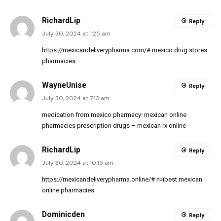
RichardLip
Reply
July 30, 2024 at 1:25 am
https://mexicandeliverypharma.com/#
mexico drug stores
pharmacies
WayneUnise
Reply
July 30, 2024 at 7:13 am
medication from mexico pharmacy:
mexican online
pharmacies prescription drugs
– mexican rx online
RichardLip
Reply
July 30, 2024 at 10:19 am
https://mexicandeliverypharma.online/#
п»їbest mexican
online pharmacies
Dominicden
Reply