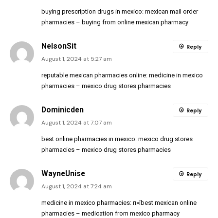
buying prescription drugs in mexico:
mexican mail order
pharmacies
– buying from online mexican pharmacy
NelsonSit
Reply
August 1, 2024 at 5:27 am
reputable mexican pharmacies online:
medicine in mexico
pharmacies
– mexico drug stores pharmacies
Dominicden
Reply
August 1, 2024 at 7:07 am
best online pharmacies in mexico:
mexico drug stores
pharmacies
– mexico drug stores pharmacies
WayneUnise
Reply
August 1, 2024 at 7:24 am
medicine in mexico pharmacies:
п»їbest mexican online
pharmacies
– medication from mexico pharmacy