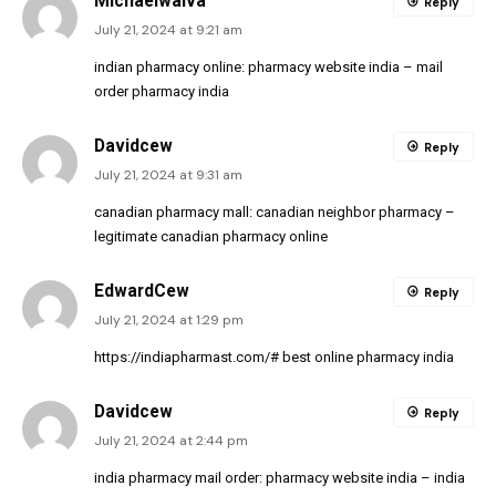
MichaelwaIva
Reply
July 21, 2024 at 9:21 am
indian pharmacy online:
pharmacy website india
– mail
order pharmacy india
Davidcew
Reply
July 21, 2024 at 9:31 am
canadian pharmacy mall:
canadian neighbor pharmacy
–
legitimate canadian pharmacy online
EdwardCew
Reply
July 21, 2024 at 1:29 pm
https://indiapharmast.com/#
best online pharmacy india
Davidcew
Reply
July 21, 2024 at 2:44 pm
india pharmacy mail order:
pharmacy website india
– india