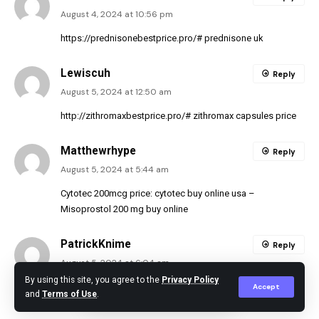
August 4, 2024 at 10:56 pm
https://prednisonebestprice.pro/#
prednisone uk
Lewiscuh
Reply
August 5, 2024 at 12:50 am
http://zithromaxbestprice.pro/#
zithromax capsules price
Matthewrhype
Reply
August 5, 2024 at 5:44 am
Cytotec 200mcg price:
cytotec buy online usa
–
Misoprostol 200 mg buy online
PatrickKnime
Reply
August 5, 2024 at 6:04 am
By using this site, you agree to the
Privacy Policy
https://propeciabestprice.pro/#
cost of propecia no
Accept
and
Terms of Use
.
prescription