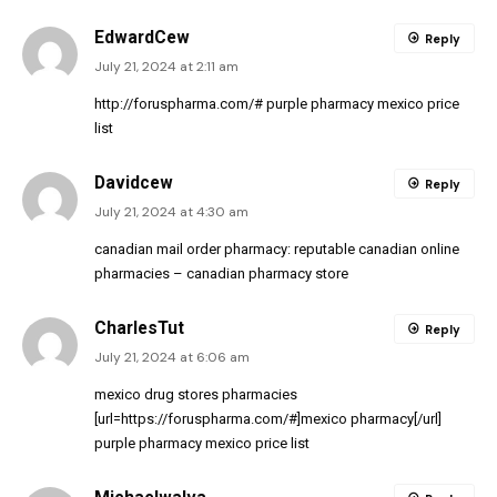
EdwardCew
Reply
July 21, 2024 at 2:11 am
http://foruspharma.com/#
purple pharmacy mexico price
list
Davidcew
Reply
July 21, 2024 at 4:30 am
canadian mail order pharmacy:
reputable canadian online
pharmacies
– canadian pharmacy store
CharlesTut
Reply
July 21, 2024 at 6:06 am
mexico drug stores pharmacies
[url=https://foruspharma.com/#]mexico pharmacy[/url]
purple pharmacy mexico price list