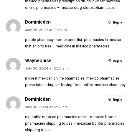
mexico pharmacies prescription drugs:
п»їbest mexican
online pharmacies
– mexico drug stores pharmacies
Dominicden
Reply
July 29, 2024 at 5:23 pm
purple pharmacy mexico price list:
pharmacies in mexico
that ship to usa
– medicine in mexico pharmacies
WayneUnise
Reply
July 30, 2024 at 12:22 am
п»їbest mexican online pharmacies:
mexico pharmacies
prescription drugs
– buying from online mexican pharmacy
Dominicden
Reply
July 30, 2024 at 12:22 am
reputable mexican pharmacies online:
mexican border
pharmacies shipping to usa
– mexican border pharmacies
shipping to usa