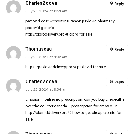
CharlesZoova
Reply
July 23, 2024 at 12:21 am
paxlovid cost without insurance:
paxlovid pharmacy
–
paxlovid generic
http://ciprodelivery.pro/#
cipro for sale
Thomascag
Reply
July 23, 2024 at 4:32 am
https://paxloviddelivery.pro/#
paxlovid for sale
CharlesZoova
Reply
July 23, 2024 at 9:34 am
amoxicillin online no prescription:
can you buy amoxicillin
over the counter canada
– prescription for amoxicillin
http://clomiddelivery.pro/#
how to get cheap clomid for
sale
Thomascag