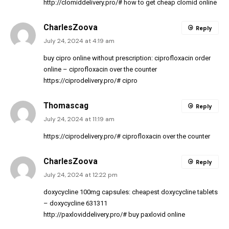
http://clomiddelivery.pro/#
how to get cheap clomid online
CharlesZoova
Reply
July 24, 2024 at 4:19 am
buy cipro online without prescription:
ciprofloxacin order
online
– ciprofloxacin over the counter
https://ciprodelivery.pro/#
cipro
Thomascag
Reply
July 24, 2024 at 11:19 am
https://ciprodelivery.pro/#
ciprofloxacin over the counter
CharlesZoova
Reply
July 24, 2024 at 12:22 pm
doxycycline 100mg capsules:
cheapest doxycycline tablets
– doxycycline 631311
http://paxloviddelivery.pro/#
buy paxlovid online