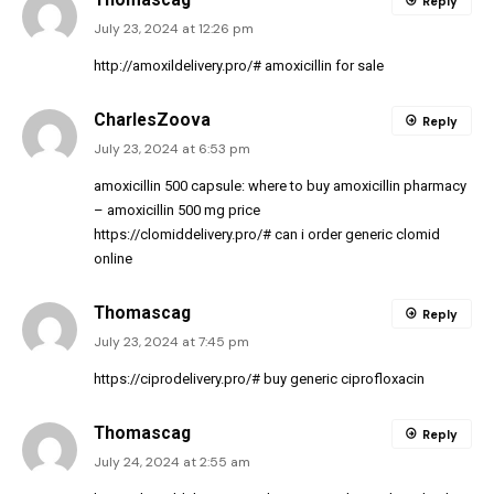
Reply
July 23, 2024 at 12:26 pm
http://amoxildelivery.pro/#
amoxicillin for sale
CharlesZoova
Reply
July 23, 2024 at 6:53 pm
amoxicillin 500 capsule:
where to buy amoxicillin pharmacy
– amoxicillin 500 mg price
https://clomiddelivery.pro/#
can i order generic clomid
online
Thomascag
Reply
July 23, 2024 at 7:45 pm
https://ciprodelivery.pro/#
buy generic ciprofloxacin
Thomascag
Reply
July 24, 2024 at 2:55 am