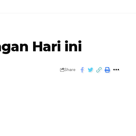
an Hari ini
Share