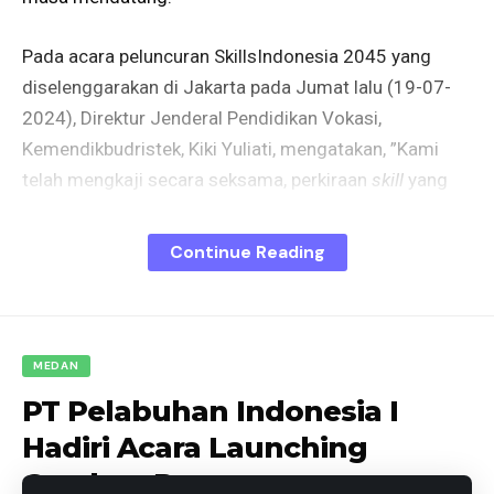
Pada acara peluncuran SkillsIndonesia 2045 yang
diselenggarakan di Jakarta pada Jumat lalu (19-07-
2024), Direktur Jenderal Pendidikan Vokasi,
Kemendikbudristek, Kiki Yuliati, mengatakan, ”Kami
telah mengkaji secara seksama, perkiraan
skill
yang
diharapkan bagi kebutuhan dunia industri, untuk
kemajuan Indonesia, sehingga nantinya, pendidikan
Continue Reading
vokasi semakin meningkat dan mempersiapkan
sumber daya manusia (SDM) yang siap kerja dan
berdaya saing, khususnya dalam mencapai Indonesia
Emas 2045.”
MEDAN
PT Pelabuhan Indonesia I
SkillsIndonesia 2045 ini menjadi sebuah tonggak
Hadiri Acara Launching
penting Kemendikbudristek, khususnya pendidikan
Gerakan Penanganan
vokasi dalam mentransformasikan pendidikan dan