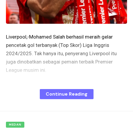
Liverpool,-Mohamed Salah berhasil meraih gelar
pencetak gol terbanyak (Top Skor) Liga Inggris
2024/2025. Tak hanya itu, penyerang Liverpool itu
juga dinobatkan sebagai pemain terbaik Premier
League musim ini.
Salah mencetak gol ke-29 musim ini saat Liverpool
Continue Reading
ditahan imbang 1-1 oleh Crystal Palace di Stadion
Anfield, Minggu (25/5/2025) malam WIB. Gol itu
membuatnya menjadi top skor dan unggul enam gol
dari pesaing terdekatnya, Alexander Isak (Newcastle
MEDAN
United).