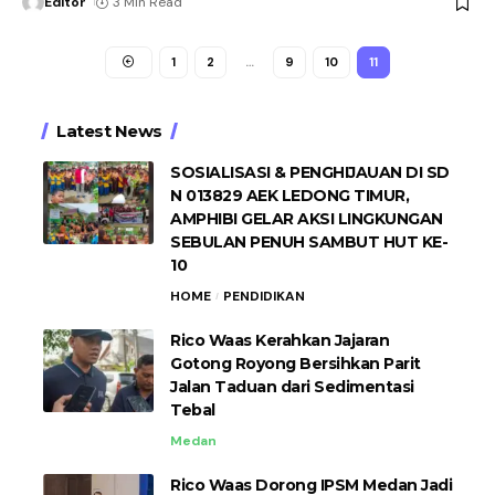
Editor
3 Min Read
1
2
…
9
10
11
Latest News
SOSIALISASI & PENGHIJAUAN DI SD
N 013829 AEK LEDONG TIMUR,
AMPHIBI GELAR AKSI LINGKUNGAN
SEBULAN PENUH SAMBUT HUT KE-
10
HOME
PENDIDIKAN
Rico Waas Kerahkan Jajaran
Gotong Royong Bersihkan Parit
Jalan Taduan dari Sedimentasi
Tebal
Medan
Rico Waas Dorong IPSM Medan Jadi