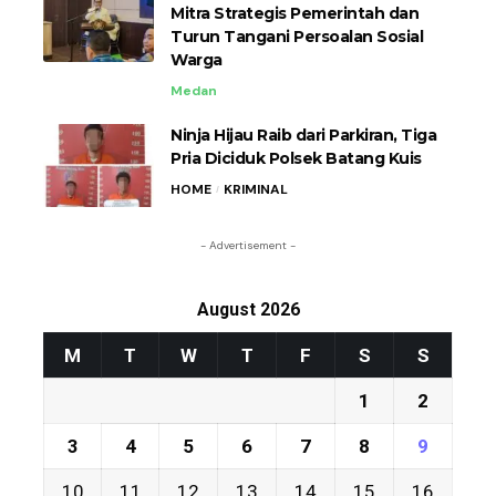
Mitra Strategis Pemerintah dan
Turun Tangani Persoalan Sosial
Warga
Medan
Ninja Hijau Raib dari Parkiran, Tiga
Pria Diciduk Polsek Batang Kuis
HOME
KRIMINAL
- Advertisement -
August 2026
M
T
W
T
F
S
S
1
2
3
4
5
6
7
8
9
10
11
12
13
14
15
16