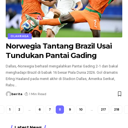
OLAHRAGA
Norwegia Tantang Brazil Usai
Tundukan Pantai Gading
Dallas,-Norwegia berhasil mengalahkan Pantai Gading 2-1 dan bakal
menghadapi Brazil di babak 16 besar Piala Dunia 2026. Gol dramatis
Erling Haaland pada menit akhir di Stadion Dallas, Amerika Serikat,
Rabu
…
berita
1 Min Read
1
2
…
6
7
8
9
10
…
217
218
Latest News