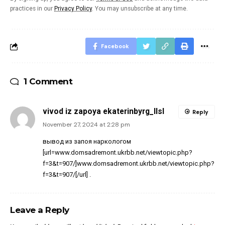
practices in our
Privacy Policy
. You may unsubscribe at any time.
Facebook
1 Comment
vivod iz zapoya ekaterinbyrg_llsl
Reply
November 27, 2024 at 2:28 pm
вывод из запоя наркологом
[url=www.domsadremont.ukrbb.net/viewtopic.php?
f=3&t=907/]www.domsadremont.ukrbb.net/viewtopic.php?
f=3&t=907/[/url] .
Leave a Reply