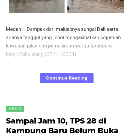
Medan – Dampak dari meluapnya sungai Deli serta
adanya tanggul yang jebol mengakibatkan sejumlah
kawasan jalan dan pemukiman warga terendam
banjir.Rabu siang (27/11/2024).
Luapan air sungai deli dengan intensitas debit air
Continue Reading
mengalir cukup deras tersebut mengakibatkan
ketahanan tanggul melemah hingga meluap dan
memecahkan tanggul di beberapa titik.
MEDAN
Diantaranya tanggul sungai Deli di Jalan Ileng
Sampai Jam 10, TPS 28 di
Kelurahan Rengas Pulau dikabarkan ada yang jebol.
Sementara akibat meluapnya air sungai di tanggul
Kampung Baru Belum Buka