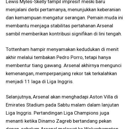
Lewis Myles-Skelly tampil impresif meski baru
menjalani derbi pertamanya, menunjukkan keberanian
dan kemampuan mengatur serangan. Pemain muda ini
membantu menjaga stabilitas pertahanan Arsenal
sambil memberikan kontribusi signifikan di lini tengah.
Tottenham hampir menyamakan kedudukan di menit
akhir melalui tembakan Pedro Porro, tetapi hanya
membentur tiang gawang. Arsenal akhirnya mengunci
kemenangan, memperpanjang rekor tak terkalahkan
menjadi 11 laga di Liga Inggris.
Selanjutnya, Arsenal akan menghadapi Aston Villa di
Emirates Stadium pada Sabtu malam dalam lanjutan
Liga Inggris. Pertandingan Liga Champions juga
menanti ketika Dinamo Zagreb bertandang pekan