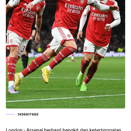
1456617663
London,- Arsenal berhasil bangkit dari ketertinggalan