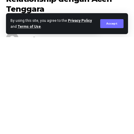
Tenggara
By using this site, you agree to the
Privacy Policy
Accept
and
Terms of Use
.
Editor
Published April 20, 2025
Medan,-Wali Kota Medan Rico Tri Putra Bayu Waas