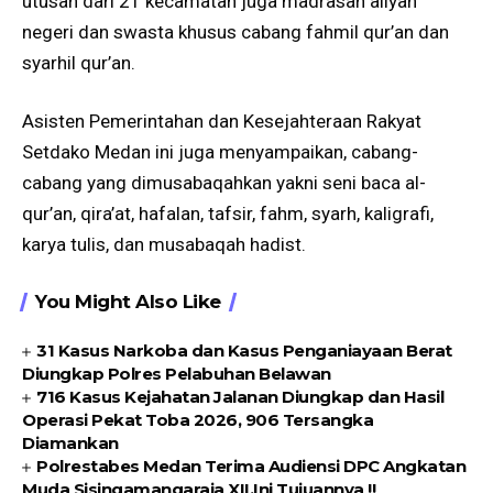
utusan dari 21 kecamatan juga madrasah aliyah
negeri dan swasta khusus cabang fahmil qur’an dan
syarhil qur’an.
Asisten Pemerintahan dan Kesejahteraan Rakyat
Setdako Medan ini juga menyampaikan, cabang-
cabang yang dimusabaqahkan yakni seni baca al-
qur’an, qira’at, hafalan, tafsir, fahm, syarh, kaligrafi,
karya tulis, dan musabaqah hadist.
You Might Also Like
31 Kasus Narkoba dan Kasus Penganiayaan Berat
Diungkap Polres Pelabuhan Belawan
716 Kasus Kejahatan Jalanan Diungkap dan Hasil
Operasi Pekat Toba 2026, 906 Tersangka
Diamankan
Polrestabes Medan Terima Audiensi DPC Angkatan
Muda Sisingamangaraja XII,Ini Tujuannya !!