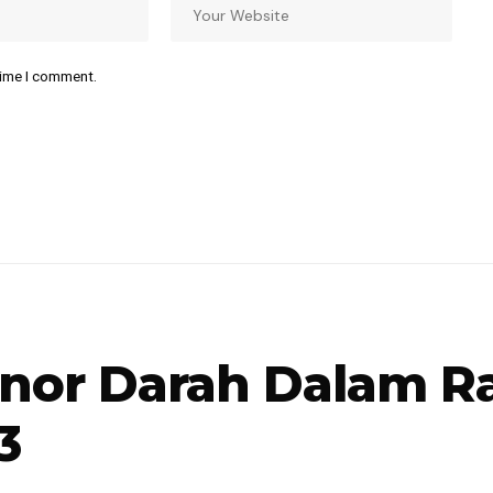
time I comment.
onor Darah Dalam 
3