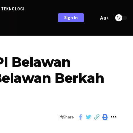
TEKNOLOGI
Aa
Sign In
TPI Belawan
 Belawan Berkah
Share