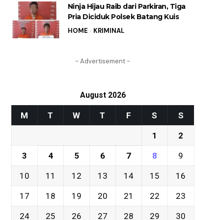
Ninja Hijau Raib dari Parkiran, Tiga
Pria Diciduk Polsek Batang Kuis
HOME
KRIMINAL
- Advertisement -
August 2026
M
T
W
T
F
S
S
1
2
3
4
5
6
7
8
9
10
11
12
13
14
15
16
17
18
19
20
21
22
23
24
25
26
27
28
29
30