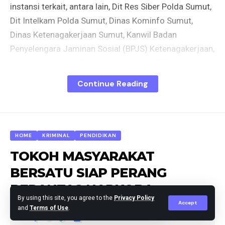
instansi terkait, antara lain, Dit Res Siber Polda Sumut,
Dit Intelkam Polda Sumut, Dinas Kominfo Sumut,
Dinas Ketenagakerjaan Sumut, Kanwil Badan
Penyelengara Jaminan Sosial (BPJS) Ketenagakerjaan,
Komisi Pengawas Persaingan Usaha (KPPU) dan
Lembaga Advokasi dan Perlindungan Konsumen
Continue Reading
(LAPK). Seluruh perwakilan aplikator juga hadir
termasuk perwakilan unsur driver dari Shopee, Gojek,
Grab, Maxim, dan InDrive.
HOME
KRIMINAL
PENDIDIKAN
“Dari pertemuan tersebut telah disepakati ada lima
TOKOH MASYARAKAT
poin utama yang akan menjadi regulasi operasonal
BERSATU SIAP PERANG
ojek online di Sumut,” ujar Kepala Dinas Perhubungan
BERANTAS NARKOBA
Sumut Agustinus Panjaitan, Kamis (5/6).
By using this site, you agree to the
Privacy Policy
Accept
and
Terms of Use
.
Adapun kesepakatan tersebut, dikatakan Agustius,