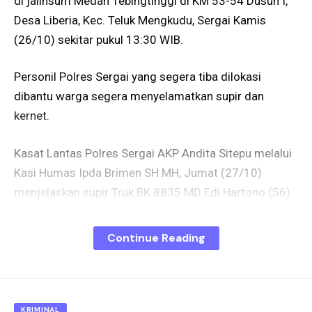
di jalinsum Medan Tebingtinggi di KM 53-54 Dusun I,
Desa Liberia, Kec. Teluk Mengkudu, Sergai Kamis
(26/10) sekitar pukul 13:30 WIB.
Personil Polres Sergai yang segera tiba dilokasi
dibantu warga segera menyelamatkan supir dan
kernet.
Kasat Lantas Polres Sergai AKP Andita Sitepu melalui
Kasi Humas Ipda Brimen SH MH, Jumat (27/10)
menjelaskan supir Truk BK 8835 MD Edi Hartono (56)
dan kernet Saiful Bahri (26) terjepit saat terjadi
kecelakaan.
Continue Reading
Begitu juga supir Truk BK 8694 ES Fedi Sahputra (44),
dan kernet truk Sabar Manalu, juga dalam posisi
terjepit.Untuk menyelamatkan para korban, pihak
KRIMINAL