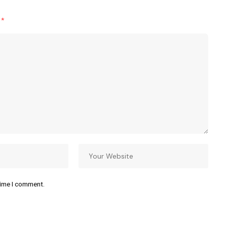
d
*
time I comment.