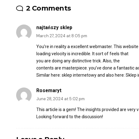
2 Comments
najtańszy sklep
March 27, 2024 at 8:05 pm
You’re in reality a excellent webmaster. This website
loading velocity is incredible. It sort of feels that
you are doing any distinctive trick. Also, the
contents are masterpiece. you’ve done a fantastic act
Similar here:
sklep internetowy
and also here:
Sklep 
Rosemaryt
June 28, 2024 at 5:02 pm
This article is a gem! The insights provided are very 
Looking forward to the discussion!