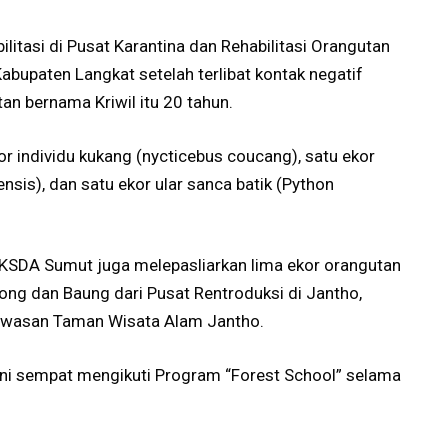
litasi di Pusat Karantina dan Rehabilitasi Orangutan
bupaten Langkat setelah terlibat kontak negatif
an bernama Kriwil itu 20 tahun.
or individu kukang (nycticebus coucang), satu ekor
ensis), dan satu ekor ular sanca batik (Python
 BBKSDA Sumut juga melepasliarkan lima ekor orangutan
ong dan Baung dari Pusat Rentroduksi di Jantho,
kawasan Taman Wisata Alam Jantho.
 ini sempat mengikuti Program “Forest School” selama