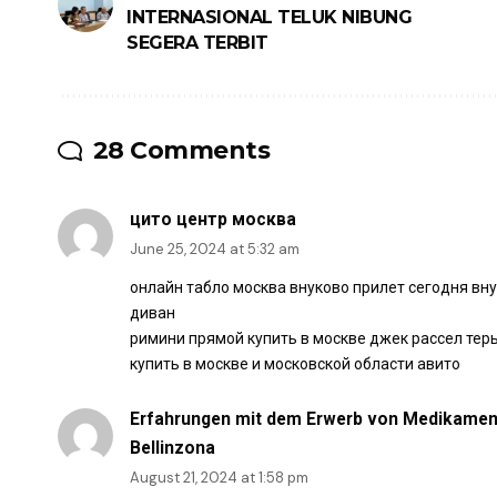
INTERNASIONAL TELUK NIBUNG
SEGERA TERBIT
28 Comments
цито центр москва
June 25, 2024 at 5:32 am
онлайн табло москва внуково прилет сегодня вн
диван
римини прямой купить в москве джек рассел тер
купить в москве и московской области авито
Erfahrungen mit dem Erwerb von Medikament
Bellinzona
August 21, 2024 at 1:58 pm