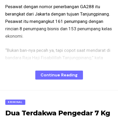
Pesawat dengan nomor penerbangan GA288 itu
berangkat dari Jakarta dengan tujuan Tanjungpinang.
Pesawat itu mengangkut 161 penumpang dengan
rincian 8 penumpang bisnis dan 153 penumpang kelas
ekonomi.
“Bukan ban-nya pecah ya, tapi copot saat mendarat di
bandara Raja Haji Fisabilillah Tanjungpinang,” kata
General Manager Garuda Indonesia cabang
Tanjungpinang Ikhsan.
Continue Reading
Ikhsan mengatakan saat kejadian semua penumpang
selamat dan mereka sudah turun dari pesawat. Dia
mengklaim tidak ada penumpang yang panik dan
KRIMINAL
semua sudah di atasi dengan baik.
Dua Terdakwa Pengedar 7 Kg