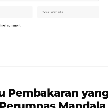
time I comment.
aku Pembakaran ya
 Perumnas Mandala