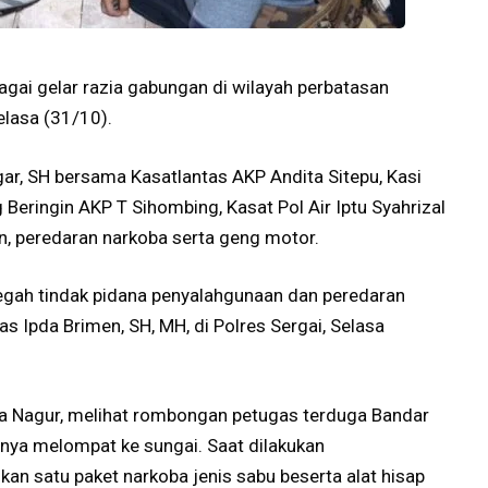
gai gelar razia gabungan di wilayah perbatasan
elasa (31/10).
ar, SH bersama Kasatlantas AKP Andita Sitepu, Kasi
Beringin AKP T Sihombing, Kasat Pol Air Iptu Syahrizal
an, peredaran narkoba serta geng motor.
egah tindak pidana penyalahgunaan dan peredaran
as Ipda Brimen, SH, MH, di Polres Sergai, Selasa
esa Nagur, melihat rombongan petugas terduga Bandar
 nya melompat ke sungai. Saat dilakukan
n satu paket narkoba jenis sabu beserta alat hisap