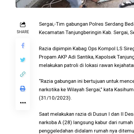
Sergai,-Tim gabungan Polres Serdang Beda
SHARE
Kecamatan Tanjungberingin Kab. Sergai, S
Razia dipimpin Kabag Ops Kompol LS Sireg
Propam AKP Adi Santika, Kapolsek Tanjung 
melakukan patroli di lokasi rawan kejahat
“Razia gabungan ini bertujuan untuk menc
narkotika ke Wilayah Sergai,” kata Kasihum
(31/10/2023).
Saat melakukan razia di Dusun I dan II D
narkoba A (28) langsung kabur dari rumah
penggeledahan didalam rumah nya ditemuka