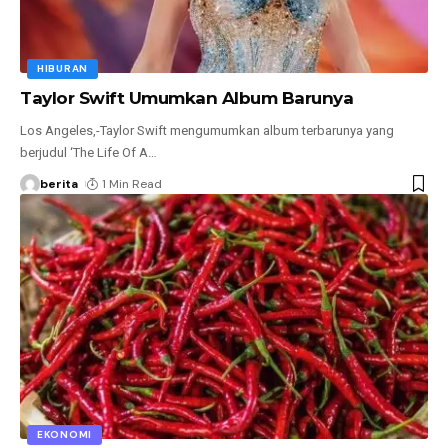
HIBURAN
Taylor Swift Umumkan Album Barunya
Los Angeles,-Taylor Swift mengumumkan album terbarunya yang
berjudul ‘The Life Of A
…
berita
1 Min Read
EKONOMI