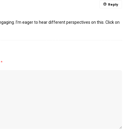
Reply
ngaging. I’m eager to hear different perspectives on this. Click on
d
*