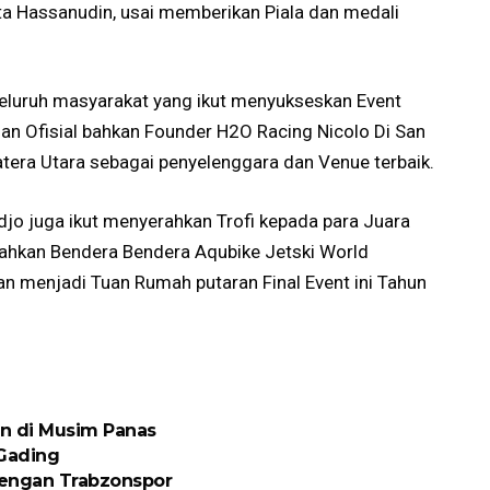
kata Hassanudin, usai memberikan Piala dan medali
seluruh masyarakat yang ikut menyukseskan Event
 dan Ofisial bahkan Founder H2O Racing Nicolo Di San
ra Utara sebagai penyelenggara dan Venue terbaik.
djo juga ikut menyerahkan Trofi kepada para Juara
erahkan Bendera Bendera Aqubike Jetski World
n menjadi Tuan Rumah putaran Final Event ini Tahun
n di Musim Panas
 Gading
engan Trabzonspor