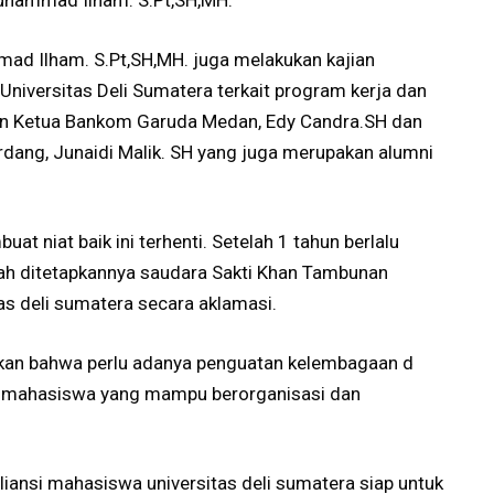
uhammad Ilham. S.Pt,SH,MH.
ad Ilham. S.Pt,SH,MH. juga melakukan kajian
niversitas Deli Sumatera terkait program kerja dan
an Ketua Bankom Garuda Medan, Edy Candra.SH dan
dang, Junaidi Malik. SH yang juga merupakan alumni
at niat baik ini terhenti. Setelah 1 tahun berlalu
telah ditetapkannya saudara Sakti Khan Tambunan
as deli sumatera secara aklamasi.
ikan bahwa perlu adanya penguatan kelembagaan d
n mahasiswa yang mampu berorganisasi dan
ansi mahasiswa universitas deli sumatera siap untuk