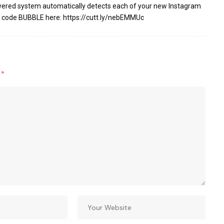
 powered system automatically detects each of your new Instagram
n code BUBBLE here:
https://cutt.ly/nebEMMUc
d
*