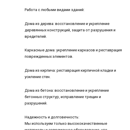
Работа с любыми видами зданий:
Дома из дерева: восстановление и укрепление
деревянных конструкций, защита от разрушения и
вредителей.
Каркасные дома: укрепление каркасов и реставрация
поврежденных элементов.
Дома из кирпича: реставрация кирпичной кладки и
усиление стен.
Дома из бетона: восстановление и укрепление
бетонных структур, исправление трещин и
разрушений.
Надежность и долговечность:
Мы используем только высококачественные
материалы и современное оборудование, что