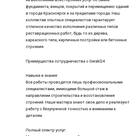
фундамента, венцов, покрытий и перемещению зданий
в городе Красноярск и за пределами города. Наш
коллектив опытных специалистов гарантирует
отличное качество исполнения различных типов
реставрационных работ, будь то из дерева,
каркасного типа, кирпичные постройки или бетонные
строения.
Преимущества сотрудничества с Gerakl24
Навыки и знания:
Все работы проводятся лишь профессиональными
специалистами, имеющими большой стаж в
направлении строительства и восстановления
строений. Наши мастера знают свое дело и реализуют
работу с безупречной точностью и вниманием к
деталям.
Полный спектр услуг: