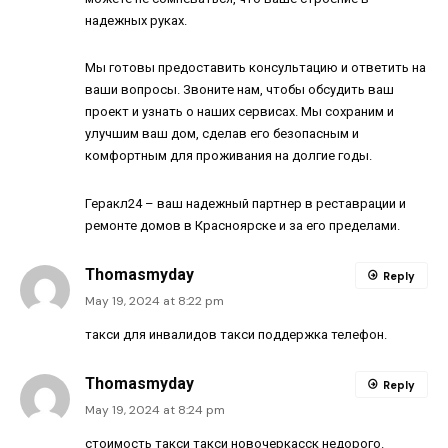
надежных руках.
Мы готовы предоставить консультацию и ответить на
ваши вопросы. Звоните нам, чтобы обсудить ваш
проект и узнать о наших сервисах. Мы сохраним и
улучшим ваш дом, сделав его безопасным и
комфортным для проживания на долгие годы.
Геракл24 – ваш надежный партнер в реставрации и
ремонте домов в Красноярске и за его пределами.
Thomasmyday
Reply
May 19, 2024 at 8:22 pm
такси для инвалидов
такси поддержка телефон
.
Thomasmyday
Reply
May 19, 2024 at 8:24 pm
стоимость такси
такси новочеркасск недорого
.