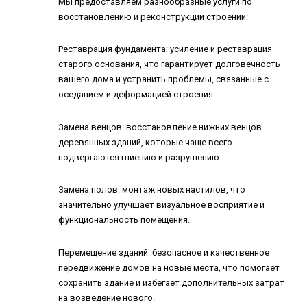
Мы предоставляем разнообразные услуги по
восстановлению и реконструкции строений:
Реставрация фундамента: усиление и реставрация
старого основания, что гарантирует долговечность
вашего дома и устранить проблемы, связанные с
оседанием и деформацией строения.
Замена венцов: восстановление нижних венцов
деревянных зданий, которые чаще всего
подвергаются гниению и разрушению.
Замена полов: монтаж новых настилов, что
значительно улучшает визуальное восприятие и
функциональность помещения.
Перемещение зданий: безопасное и качественное
передвижение домов на новые места, что помогает
сохранить здание и избегает дополнительных затрат
на возведение нового.