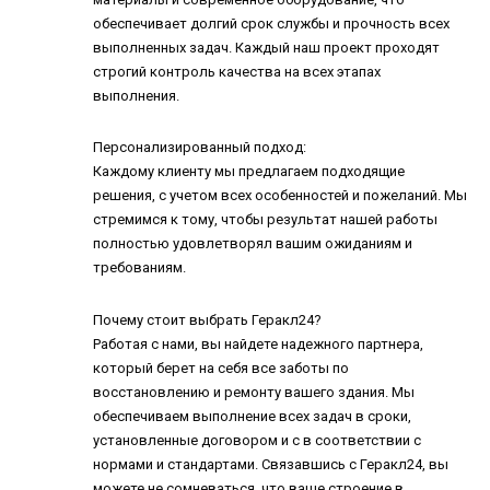
обеспечивает долгий срок службы и прочность всех
выполненных задач. Каждый наш проект проходят
строгий контроль качества на всех этапах
выполнения.
Персонализированный подход:
Каждому клиенту мы предлагаем подходящие
решения, с учетом всех особенностей и пожеланий. Мы
стремимся к тому, чтобы результат нашей работы
полностью удовлетворял вашим ожиданиям и
требованиям.
Почему стоит выбрать Геракл24?
Работая с нами, вы найдете надежного партнера,
который берет на себя все заботы по
восстановлению и ремонту вашего здания. Мы
обеспечиваем выполнение всех задач в сроки,
установленные договором и с в соответствии с
нормами и стандартами. Связавшись с Геракл24, вы
можете не сомневаться, что ваше строение в