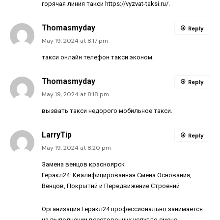
горячая линия такси
https://vyzvat-taksi.ru/
.
Thomasmyday
Reply
May 19, 2024 at 8:17 pm
такси онлайн
телефон такси эконом
.
Thomasmyday
Reply
May 19, 2024 at 8:18 pm
вызвать такси недорого
мобильное такси
.
LarryTip
Reply
May 19, 2024 at 8:20 pm
Замена венцов красноярск
Геракл24: Квалифицированная Смена Основания,
Венцов, Покрытий и Передвижение Строений
Организация Геракл24 профессионально занимается
на выполнении всесторонних услуг по смене