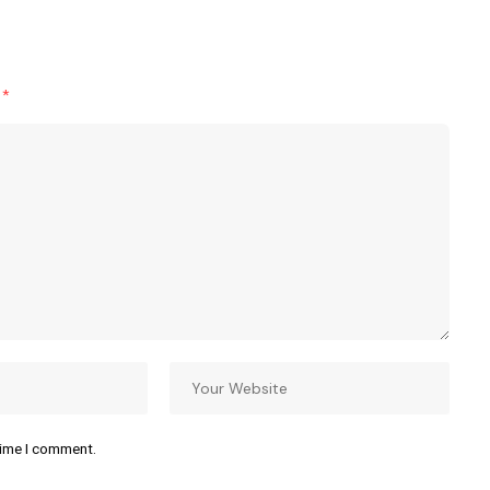
d
*
time I comment.