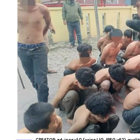
CREATOR: gd-jpeg v1.0 (using IJG JPEG v62), quali