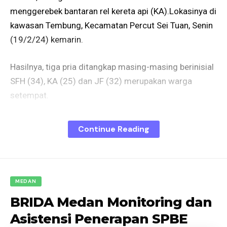
menggerebek bantaran rel kereta api (KA).Lokasinya di
kawasan Tembung, Kecamatan Percut Sei Tuan, Senin
(19/2/24) kemarin.
Hasilnya, tiga pria ditangkap masing-masing berinisial
SFH (34), KA (25) dan JF (32) merupakan warga
setempat.
Selain itu, polisi juga menyita barang bukti 7 paket
Continue Reading
ganja seberat 43,85 gram, 1 paket sabu beratnya 0,35
gram, puluhan plastik klip, dan timbangan elektrik.
Penggerebekan yang dipimpin Kasat Narkoba
Polrestabes Medan, AKBP Jhon Rakutta Sitepu
MEDAN
bermula dari laporan warga bahwa di lokasi kembali
BRIDA Medan Monitoring dan
marak peredaran narkoba.
Asistensi Penerapan SPBE