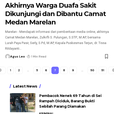
Akhirnya Warga Duafa Sakit
Dikunjungi dan Dibantu Camat
Medan Marelan
Marelan - Mendapati informasi dari pemberitaan media online, akhirnya
Camat Medan Marelan, Zulkifli S. Pulungan, S.STP., M.AP, bersama
Lurah Paya Pasir, Serly, S.Pd, M.AP, Kepala Puskesmas Terjun, dr. Tissa
Rildayanti
…
Agus Leo
1 Min Read
1
2
…
5
6
7
8
9
…
50
51
Latest News
Pembacok Nenek 69 Tahun di Sei
Rampah Diciduk, Barang Bukti
Sebilah Parang Diamakan
KRIMINAL