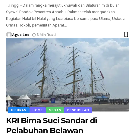
T.Tinggi - Dalam rangka merajut ukhuwah dan Silaturahim di bulan
Syawal Pondok Pesantren Asbabul Rahmah telah mengadakan
Kegiatan Halal bil Halal yang Luarbiasa bersama para Ulama, Ustadz,
Ormas, Tokoh, pemerintah,Aparat
…
Agus Leo
3 Min Read
HIBURAN
HOME
MEDAN
PENDIDIKAN
KRI Bima Suci Sandar di
Pelabuhan Belawan