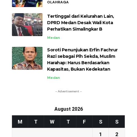
OLAHRAGA
Tertinggal dari Kelurahan Lain,
DPRD Medan Desak Wali Kota
Perhatikan Simalingkar B
Medan
Soroti Penunjukan Erfin Fachrur
Razi sebagai Plh Sekda, Muslim
Harahap: Harus Berdasarkan
Kapasitas, Bukan Kedekatan
Medan
- Advertisement -
August 2026
M
T
W
T
F
S
S
1
2