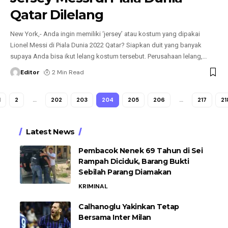
Qatar Dilelang
New York,- Anda ingin memiliki ‘jersey’ atau kostum yang dipakai
Lionel Messi di Piala Dunia 2022 Qatar? Siapkan duit yang banyak
supaya Anda bisa ikut lelang kostum tersebut. Perusahaan lelang,
…
Editor
2 Min Read
1
2
…
202
203
204
205
206
…
217
21
Latest News
Pembacok Nenek 69 Tahun di Sei
Rampah Diciduk, Barang Bukti
Sebilah Parang Diamakan
KRIMINAL
Calhanoglu Yakinkan Tetap
Bersama Inter Milan