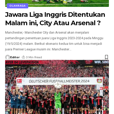
OLAHRAGA
Jawara Liga Inggris Ditentukan
Malam ini, City Atau Arsenal ?
Manchester,- Manchester City dan Arsenal akan menjalani
pertandingan penentuan juara Liga Inggris 2023-2024 pada Minggu
(19/5/2024) malam. Berikut skenario kedua tim untuk bisa menjadi
juara Premier League musim ini. Manchester
…
Editor
3 Min Read