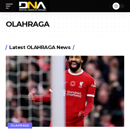
OLAHRAGA
Latest OLAHRAGA News
OLAHRAGA