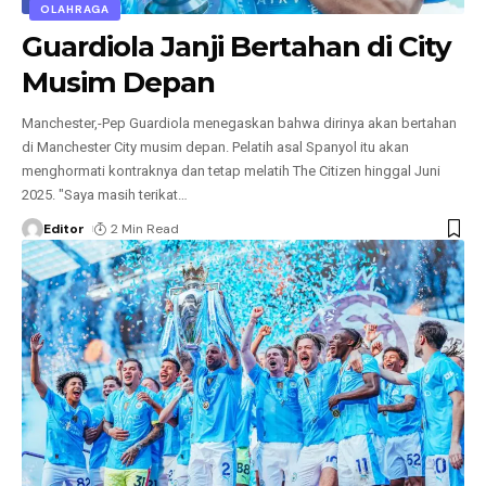
OLAHRAGA
Guardiola Janji Bertahan di City
Musim Depan
Manchester,-Pep Guardiola menegaskan bahwa dirinya akan bertahan
di Manchester City musim depan. Pelatih asal Spanyol itu akan
menghormati kontraknya dan tetap melatih The Citizen hinggal Juni
2025. "Saya masih terikat
…
Editor
2 Min Read